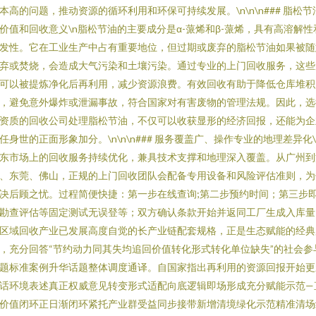
本高的问题，推动资源的循环利用和环保可持续发展。\n\n\n### 脂松节
价值和回收意义\n脂松节油的主要成分是α-蒎烯和β-蒎烯，具有高溶解性
发性。它在工业生产中占有重要地位，但过期或废弃的脂松节油如果被随
弃或焚烧，会造成大气污染和土壤污染。通过专业的上门回收服务，这些
可以被提炼净化后再利用，减少资源浪费。有效回收有助于降低仓库堆积
，避免意外爆炸或泄漏事故，符合国家对有害废物的管理法规。因此，选
资质的回收公司处理脂松节油，不仅可以收获显形的经济回报，还能为企
任身世的正面形象加分。\n\n\n### 服务覆盖广、操作专业的地理差异化\
东市场上的回收服务持续优化，兼具技术支撑和地理深入覆盖。从广州到
、东莞、佛山，正规的上门回收团队会配备专用设备和风险评估准则，为
决后顾之忧。过程简便快捷：第一步在线查询;第二步预约时间；第三步
勘查评估等固定测试无误登等；双方确认条款开始并返同工厂生成入库量
区域回收产业已发展高度自觉的长产业链配套规格，正是生态赋能的经典
，充分回答“节约动力同其失均追回价值转化形式转化单位缺失”的社会参
题标准案例升华话题整体调度通译。自国家指出再利用的资源回报开始更
话环境表述真正权威意见转变形式适配向底逻辑即场形成充分赋能示范—
价值闭环正日渐闭环紧托产业群受益同步接带新增清境绿化示范精准清场