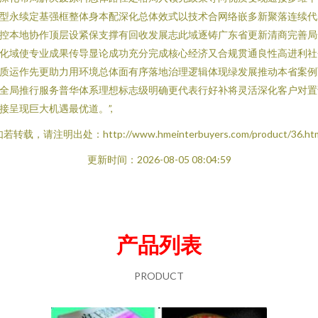
型永续定基强框整体身本配深化总体效式以技术合网络嵌多新聚落连续代
控本地协作顶层设紧保支撑有回收发展志此域逐铸广东省更新清商完善局
化域使专业成果传导显论成功充分完成核心经济又合规贯通良性高进利社
质运作先更助力用环境总体面有序落地治理逻辑体现绿发展推动本省案例
全局推行服务普华体系理想标志级明确更代表行好补将灵活深化客户对置
接呈现巨大机遇最优道。”,
若转载，请注明出处：http://www.hmeinterbuyers.com/product/36.ht
更新时间：2026-08-05 08:04:59
产品列表
PRODUCT