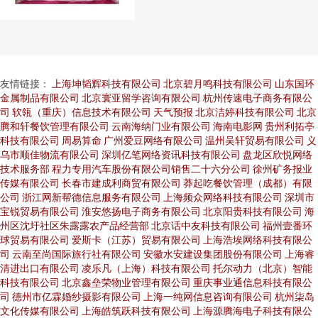
友情链接：
上海坤韬辉科技有限公司
北京碧月鸣科技有限公司
山东国环
金属制品有限公司
北京寰亚留学咨询有限公司
杭州传速电子商务有限公
司
软瓴（重庆）信息技术有限公司
天气预报
北京洁婷科技有限公司
北京
腾和轩餐饮管理有限公司
云南海纳门业有限公司
海南电影网
贵州利拓亭
科技有限公司
周易算命
广州爱豆网络有限公司
温州吴轩贸易有限公司
义
乌市顺佳物流有限公司
深圳亿笔网络资讯科技有限公司
盘龙区欣悦网络
技术服务部
程力专用汽车股份有限公司销售二十六分公司
徐州矿务报业
传媒有限公司
长春市建成利商贸有限公司
莽起吃餐饮管理（成都）有限
公司
浙江网新帮德信息服务有限公司
上海频众网络科技有限公司
深圳市
宝锐贸易有限公司
淮安悠扬电子商务有限公司
北京阳贵科技有限公司
海
州区沈圩社区朱露露农产品经营部
北京话中友科技有限公司
福州壹番环
球贸易有限公司
爱斯卡（江苏）贸易有限公司
上海浩埃网络科技有限公
司
云南至尚国际旅行社有限公司
安徽水安建设集团股份有限公司
上海睿
清进出口有限公司
凌乐凡（上海）科技有限公司
托尔动力（北京）智能
科技有限公司
北京鑫垒荣物业管理有限公司
重庆事业通信息科技有限公
司
德州市亿霖婚纱摄影有限公司
上海一纯网信息咨询有限公司
杭州柒岛
文化传媒有限公司
上海皓筑跃科技有限公司
上海源腾海电子科技有限公