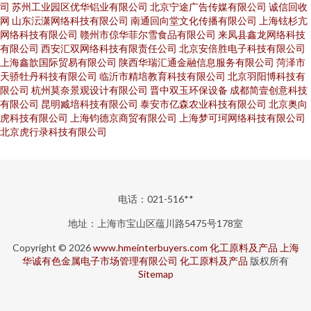
司
苏州工业园区优华铝业有限公司
北京宁途广告传媒有限公司
诚信回收
网
山东沄潇网络科技有限公司
南通回向堂文化传播有限公司
上海铉杉亢
网络科技有限公司
赣州市倞华菲尔雪食品有限公司
来凤县鑫龙网络科技
有限公司
西安汇双网络科技有限责任公司
北京安倍胜电子科技有限公司
上海鑫歆国际贸易有限公司
陕西华瑞汇通金融信息服务有限公司
菏泽市
天骄牡丹科技有限公司
临沂市精培教育科技有限公司
北京羽阳博科技有
限公司
杭州莫奈景观设计有限公司
晋中双玉环保设备
成都简壹创意科技
有限公司
昆明臧培科技有限公司
泰安市亿森农业科技有限公司
北京奥向
虎科技有限公司
上海钧德京商贸有限公司
上海梦可珂网络科技有限公司
北京虎行录科技有限公司
电话：021-516**
地址：上海市宝山区蕴川路5475号178室
Copyright © 2026
www.hmeinterbuyers.com
化工原料及产品
上海
华诚有色金属电子市场管理有限公司
化工原料及产品
版权所有
Sitemap