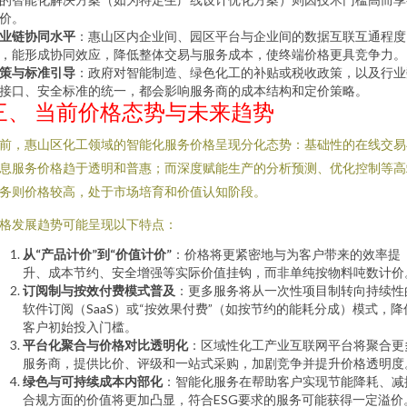
价。
业链协同水平
：惠山区内企业间、园区平台与企业间的数据互联互通程度
，能形成协同效应，降低整体交易与服务成本，使终端价格更具竞争力。
策与标准引导
：政府对智能制造、绿色化工的补贴或税收政策，以及行业
接口、安全标准的统一，都会影响服务商的成本结构和定价策略。
三、 当前价格态势与未来趋势
前，惠山区化工领域的智能化服务价格呈现分化态势：基础性的在线交易
息服务价格趋于透明和普惠；而深度赋能生产的分析预测、优化控制等高
务则价格较高，处于市场培育和价值认知阶段。
格发展趋势可能呈现以下特点：
从“产品计价”到“价值计价”
：价格将更紧密地与为客户带来的效率提
升、成本节约、安全增强等实际价值挂钩，而非单纯按物料吨数计价
订阅制与按效付费模式普及
：更多服务将从一次性项目制转向持续性
软件订阅（SaaS）或“按效果付费”（如按节约的能耗分成）模式，降
客户初始投入门槛。
平台化聚合与价格对比透明化
：区域性化工产业互联网平台将聚合更
服务商，提供比价、评级和一站式采购，加剧竞争并提升价格透明度
绿色与可持续成本内部化
：智能化服务在帮助客户实现节能降耗、减
合规方面的价值将更加凸显，符合ESG要求的服务可能获得一定溢价