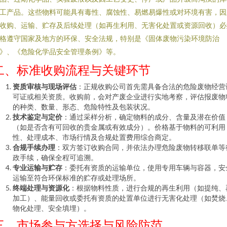
工产品。这些物料可能具有毒性、腐蚀性、易燃易爆性或对环境有害，因
收购、运输、贮存及后续处理（如再生利用、无害化处置或资源回收）必
格遵守国家及地方的环保、安全法规，特别是《固体废物污染环境防治
》、《危险化学品安全管理条例》等。
二、标准收购流程与关键环节
资质审核与现场评估
：正规收购公司首先需具备合法的危险废物经营
可证或相关资质。收购前，会对产废企业进行实地考察，评估报废物
的种类、数量、形态、危险特性及包装状况。
技术鉴定与定价
：通过采样分析，确定物料的成分、含量及潜在价值
（如是否含有可回收的贵金属或有效成分）。价格基于物料的可利用
性、处理成本、市场行情及合规处置费用综合商定。
合规手续办理
：双方签订收购合同，并依法办理危险废物转移联单等
政手续，确保全程可追溯。
专业运输与贮存
：委托有资质的运输单位，使用专用车辆与容器，安
运输至符合环保标准的贮存或处理场所。
终端处理与资源化
：根据物料性质，进行合规的再生利用（如提纯、
加工）、能量回收或委托有资质的处置单位进行无害化处理（如焚烧
物化处理、安全填埋）。
三、市场参与方选择与风险防范