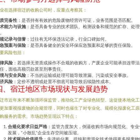
业在选择宿迁的收购公司时，应重点考察其：
质完备性
：是否持有有效的危险废物经营许可证，业务范围是否匹配。
术能力与设施
：是否具备专业的技术团队、检测设备和规范的贮存、处理
。
规记录与信誉
：过往有无环保违法记录，行业口碑如何。
急预案与保险
：是否具备健全的安全环保应急预案和足够的责任保险。
要风险包括：
律风险
：若选择无资质或操作不合规的收购方，产废企业可能承担连带法
任，面临高额罚款甚至刑事责任。
境与安全风险
：不当的运输或处理可能导致泄漏、污染或安全事故。
济风险
：定价不透明或处置不彻底可能导致后续隐性成本。
四、宿迁地区市场现状与发展趋势
迁市近年来不断加强环保监管，推动化工产业绿色转型。这促使本地化工
更加重视报废物的合规管理，同时也催生了对专业化、规模化报废化工原
购服务的需求。市场趋势呈现以下特点：
合规化要求日益严格
：监管力度加大，倒逼收购市场向规范化、专业
发展，“小散乱”企业生存空间被压缩。
技术驱动价值提升
：先进的分离、提纯和资源化技术使得更多报废物