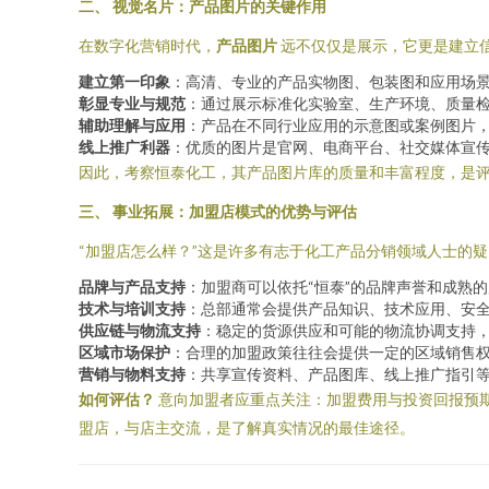
二、 视觉名片：产品图片的关键作用
在数字化营销时代，
产品图片
远不仅仅是展示，它更是建立
建立第一印象
：高清、专业的产品实物图、包装图和应用场
彰显专业与规范
：通过展示标准化实验室、生产环境、质量
辅助理解与应用
：产品在不同行业应用的示意图或案例图片
线上推广利器
：优质的图片是官网、电商平台、社交媒体宣
因此，考察恒泰化工，其产品图片库的质量和丰富程度，是
三、 事业拓展：加盟店模式的优势与评估
“加盟店怎么样？”这是许多有志于化工产品分销领域人士的
品牌与产品支持
：加盟商可以依托“恒泰”的品牌声誉和成熟
技术与培训支持
：总部通常会提供产品知识、技术应用、安
供应链与物流支持
：稳定的货源供应和可能的物流协调支持
区域市场保护
：合理的加盟政策往往会提供一定的区域销售
营销与物料支持
：共享宣传资料、产品图库、线上推广指引
如何评估？
意向加盟者应重点关注：加盟费用与投资回报预
盟店，与店主交流，是了解真实情况的最佳途径。